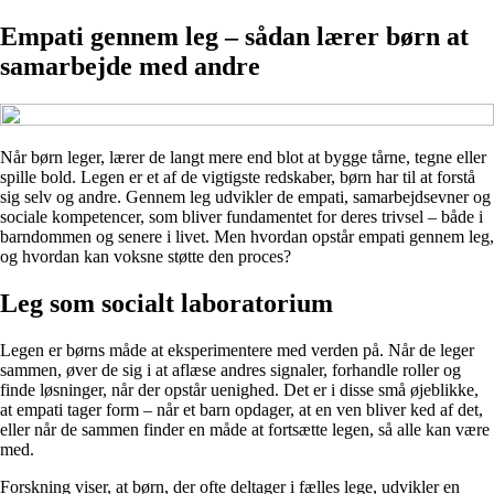
Empati gennem leg – sådan lærer børn at
samarbejde med andre
Når børn leger, lærer de langt mere end blot at bygge tårne, tegne eller
spille bold. Legen er et af de vigtigste redskaber, børn har til at forstå
sig selv og andre. Gennem leg udvikler de empati, samarbejdsevner og
sociale kompetencer, som bliver fundamentet for deres trivsel – både i
barndommen og senere i livet. Men hvordan opstår empati gennem leg,
og hvordan kan voksne støtte den proces?
Leg som socialt laboratorium
Legen er børns måde at eksperimentere med verden på. Når de leger
sammen, øver de sig i at aflæse andres signaler, forhandle roller og
finde løsninger, når der opstår uenighed. Det er i disse små øjeblikke,
at empati tager form – når et barn opdager, at en ven bliver ked af det,
eller når de sammen finder en måde at fortsætte legen, så alle kan være
med.
Forskning viser, at børn, der ofte deltager i fælles lege, udvikler en