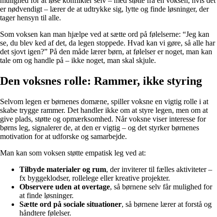
mulighed for at løse konflikter selv – med støtte fra en voksen, hvis det
er nødvendigt – lærer de at udtrykke sig, lytte og finde løsninger, der
tager hensyn til alle.
Som voksen kan man hjælpe ved at sætte ord på følelserne: “Jeg kan
se, du blev ked af det, da legen stoppede. Hvad kan vi gøre, så alle har
det sjovt igen?” På den måde lærer børn, at følelser er noget, man kan
tale om og handle på – ikke noget, man skal skjule.
Den voksnes rolle: Rammer, ikke styring
Selvom legen er børnenes domæne, spiller voksne en vigtig rolle i at
skabe trygge rammer. Det handler ikke om at styre legen, men om at
give plads, støtte og opmærksomhed. Når voksne viser interesse for
børns leg, signalerer de, at den er vigtig – og det styrker børnenes
motivation for at udforske og samarbejde.
Man kan som voksen støtte empatisk leg ved at:
Tilbyde materialer og rum
, der inviterer til fælles aktiviteter –
fx byggeklodser, rollelege eller kreative projekter.
Observere uden at overtage
, så børnene selv får mulighed for
at finde løsninger.
Sætte ord på sociale situationer
, så børnene lærer at forstå og
håndtere følelser.