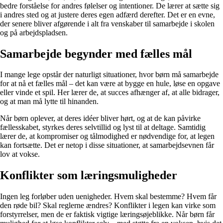
bedre forståelse for andres følelser og intentioner. De lærer at sætte sig
i andres sted og at justere deres egen adfærd derefter. Det er en evne,
der senere bliver afgørende i alt fra venskaber til samarbejde i skolen
og på arbejdspladsen.
Samarbejde begynder med fælles mål
I mange lege opstår der naturligt situationer, hvor børn må samarbejde
for at nå et fælles mål – det kan være at bygge en hule, løse en opgave
eller vinde et spil. Her lærer de, at succes afhænger af, at alle bidrager,
og at man må lytte til hinanden.
Når børn oplever, at deres idéer bliver hørt, og at de kan påvirke
fællesskabet, styrkes deres selvtillid og lyst til at deltage. Samtidig
lærer de, at kompromiser og tålmodighed er nødvendige for, at legen
kan fortsætte. Det er netop i disse situationer, at samarbejdsevnen får
lov at vokse.
Konflikter som læringsmuligheder
Ingen leg forløber uden uenigheder. Hvem skal bestemme? Hvem får
den røde bil? Skal reglerne ændres? Konflikter i legen kan virke som
forstyrrelser, men de er faktisk vigtige læringsøjeblikke. Når børn får