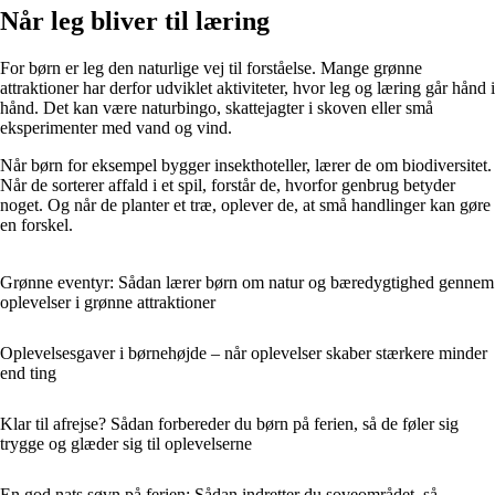
Når leg bliver til læring
For børn er leg den naturlige vej til forståelse. Mange grønne
attraktioner har derfor udviklet aktiviteter, hvor leg og læring går hånd i
hånd. Det kan være naturbingo, skattejagter i skoven eller små
eksperimenter med vand og vind.
Når børn for eksempel bygger insekthoteller, lærer de om biodiversitet.
Når de sorterer affald i et spil, forstår de, hvorfor genbrug betyder
noget. Og når de planter et træ, oplever de, at små handlinger kan gøre
en forskel.
Grønne eventyr: Sådan lærer børn om natur og bæredygtighed gennem
oplevelser i grønne attraktioner
Oplevelsesgaver i børnehøjde – når oplevelser skaber stærkere minder
end ting
Klar til afrejse? Sådan forbereder du børn på ferien, så de føler sig
trygge og glæder sig til oplevelserne
En god nats søvn på ferien: Sådan indretter du soveområdet, så