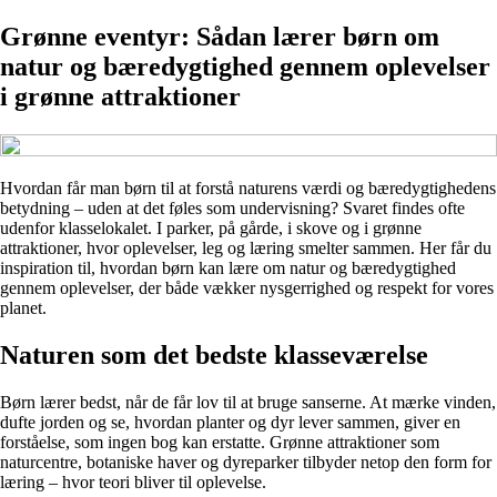
Grønne eventyr: Sådan lærer børn om
natur og bæredygtighed gennem oplevelser
i grønne attraktioner
Hvordan får man børn til at forstå naturens værdi og bæredygtighedens
betydning – uden at det føles som undervisning? Svaret findes ofte
udenfor klasselokalet. I parker, på gårde, i skove og i grønne
attraktioner, hvor oplevelser, leg og læring smelter sammen. Her får du
inspiration til, hvordan børn kan lære om natur og bæredygtighed
gennem oplevelser, der både vækker nysgerrighed og respekt for vores
planet.
Naturen som det bedste klasseværelse
Børn lærer bedst, når de får lov til at bruge sanserne. At mærke vinden,
dufte jorden og se, hvordan planter og dyr lever sammen, giver en
forståelse, som ingen bog kan erstatte. Grønne attraktioner som
naturcentre, botaniske haver og dyreparker tilbyder netop den form for
læring – hvor teori bliver til oplevelse.