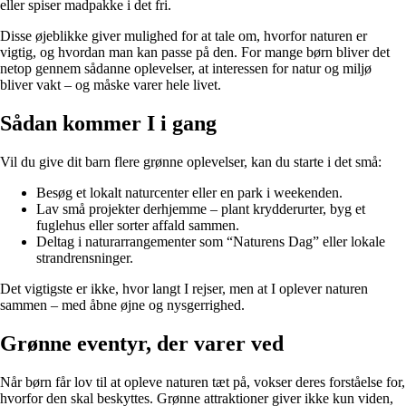
eller spiser madpakke i det fri.
Disse øjeblikke giver mulighed for at tale om, hvorfor naturen er
vigtig, og hvordan man kan passe på den. For mange børn bliver det
netop gennem sådanne oplevelser, at interessen for natur og miljø
bliver vakt – og måske varer hele livet.
Sådan kommer I i gang
Vil du give dit barn flere grønne oplevelser, kan du starte i det små:
Besøg et lokalt naturcenter eller en park i weekenden.
Lav små projekter derhjemme – plant krydderurter, byg et
fuglehus eller sorter affald sammen.
Deltag i naturarrangementer som “Naturens Dag” eller lokale
strandrensninger.
Det vigtigste er ikke, hvor langt I rejser, men at I oplever naturen
sammen – med åbne øjne og nysgerrighed.
Grønne eventyr, der varer ved
Når børn får lov til at opleve naturen tæt på, vokser deres forståelse for,
hvorfor den skal beskyttes. Grønne attraktioner giver ikke kun viden,